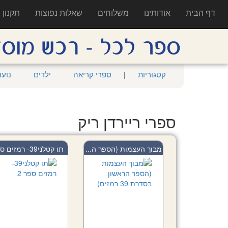
דף הבית
אודותינו
משלוחים
שאלות נפוצות
תקנון
קטגוריות
|
ספרי קריאה
ילדים
נוער
ספרי ריירדן ריק
מבוך העצמות (הספר ה...
תו קטלני39- רמזים ס...