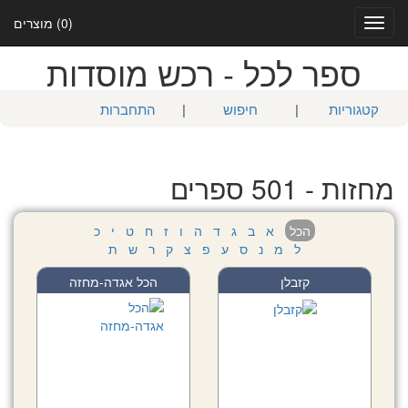
(0) מוצרים
Toggle
navigation
ספר לכל - רכש מוסדות
קטגוריות
|
חיפוש
|
התחברות
מחזות - 501 ספרים
הכל
א
ב
ג
ד
ה
ו
ז
ח
ט
י
כ
ל
מ
נ
ס
ע
פ
צ
ק
ר
ש
ת
קזבלן
הכל אגדה-מחזה