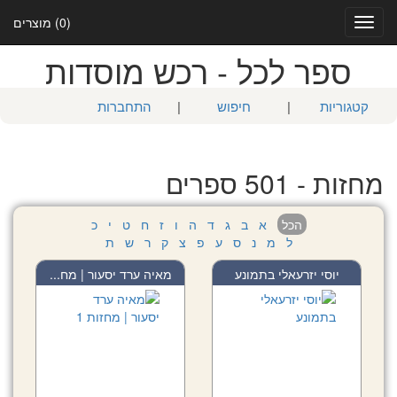
(0) מוצרים
Toggle
navigation
ספר לכל - רכש מוסדות
קטגוריות
|
חיפוש
|
התחברות
מחזות - 501 ספרים
הכל
א
ב
ג
ד
ה
ו
ז
ח
ט
י
כ
ל
מ
נ
ס
ע
פ
צ
ק
ר
ש
ת
יוסי יזרעאלי בתמונע
מאיה ערד יסעור | מח...