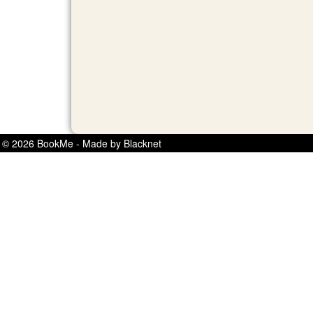
© 2026 BookMe - Made by Blacknet