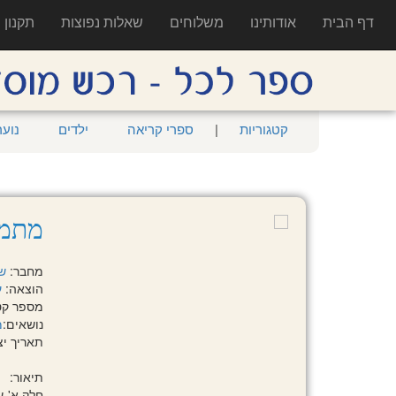
דף הבית
אודותינו
משלוחים
שאלות נפוצות
תקנון
קטגוריות
|
ספרי קריאה
ילדים
נוער
מתמטיקה 3
מחבר:
ש
הוצאה:
ע
מספר קטלוגי
נושאים:
מ
תאריך יציאה:
תיאור:
חלק א'-שאלון 35001 (ת