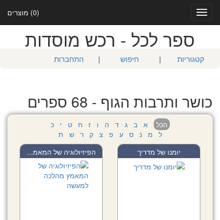
(0) מוצרים
Toggle
navigation
ספר לכל - רכש מוסדות
קטגוריות
|
חיפוש
|
התחברות
כושר ותרבות הגוף - 68 ספרים
הכל
א
ב
ג
ד
ה
ו
ז
ח
ט
י
כ
ל
מ
נ
ס
ע
פ
צ
ק
ר
ש
ת
יומנו של מדריך
הפיזיולוגיה של המאמ...