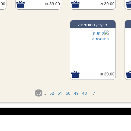
00 ₪
39.00 ₪
39.00 ₪
פיקניק בחוסמסה
39.00 ₪
53
...
52
51
50
49
48
...
1