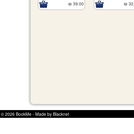
39.00 ₪
32.
© 2026 BookMe - Made by Blacknet