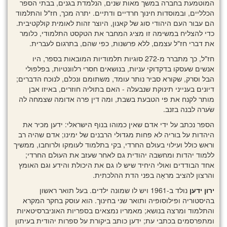
המוטמעת בחברה במשך מאות שנים, הנלמדת בגנים, בבתי הספר
הכלליים, ובמוסדות חינוך חרדיים ודתיים. יתרה מכך, חז"ל והתלמוד
הם עבור העם היהודי סוג של קאנון, היוצר זהות לאומית קולקטיבית.
כדי להצליח במשימה זו מציג המחבר את הטקסט התלמודי, כלומר
את דברי חז"ל עצמם, ללא פרשנות, כפי שהם, בתרגום לעברית.
חז"ל, כך מתברר מ-272 סוגיות תלמודיות המובאות בספר, היו
אנשים שעסקו בדקדוקי עניות, בנושאים חסרי רלוונטיות, בפלפולי
הבל וסרק, שקורא סביר נותר עומד, משתומם ונכלם, לנוכח הדברים;
דיונים בענייני תינוקת שנבעלה - האם בתוליה חוזרים, באיזו אבן
מותר לקנח את פי הטבעת בשבת, ומה דין פרה אדומה שצמחה לה
שׂערה לבנה בזנב.
הספר נכתב על ידי אדם שאין כמוהו בנוף הישראלי: ידען מכיר את
היהדות על בוריה לא פחות מגדולי הרבנים של ימינו; אדם שהיה רב
וראש כולל ועילוי בעולם החרדי, בקי בתלמוד לעומקו ולרוחבו, ממשיך
ללמוד יהדות ומחשבה יהודית גם לאחר שעזב את העולם החרדי;
אחד הבודדים ואולי היחיד שיש לו גם את היכולת והידע וגם האומץ
והרצון להציב מראָה בפני הדת ההלכתית.
ירון ידען
נולד ב-1961 ויש לו שמונה ילדים. בעל תואר ראשון
בהיסטוריה ופילוסופיה ותואר שני בחינוך. הוא עוסק בחקר המקרא
והתלמוד ומרצה בנושא; מאמריו נמצאים בספריות האוניברסיטאיות
ומתפרסמים בכתבי עת; ידען כותב ביקורת על ספרות יהודית בעיתון