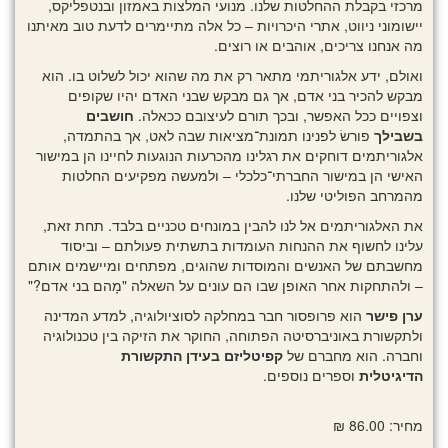
מרכזי בקבלת ההחלטות שלנו. מנועי המלצות באמזון ובנטפליקס,
יישומוני ניווט, אתרי היכרויות – כל אלה מתיימרים לדעת טוב מאיתנו
מה אנחנו צריכים, אוהבים או רוצים.
ואולם, ידע אלגוריתמי מתאר רק את מה שהוא יכול לשלוט בו. הוא
מבקש להכיר בני אדם, אך גם מבקש שבני האדם יהיו שקופים
וצפויים ככל האפשר, ובכך תורם לעיצובם ככאלה.
חושבים
בשבילך
פורשׂ לפנינו תמונת־מציאות שבה לאט, אך בהתמדה,
אלגוריתמים דוחקים את רגלינו מהכרעות הנוגעות לחיינו הן במישור
האישי הן במישור החברתי־כלכלי – ולמעשה מפקיעים החלטות
מהמרחב הפוליטי שלנו.
את האלגוריתמים אל לנו להבין במונחים טכניים בלבד. תחת זאת,
עלינו לחשוף את ההנחות העומדות בתשתית פעולתם – וביסוד
מחשבתם של האנשים והמוסדות שהוגים, מפתחים ומיישמים אותם
– ולהתחקות אחר האופן שבו הם עונים על השאלה "מָהם בני אדם?"
ערן פישר
הוא פרופסור חבר במחלקה לסוציולוגיה, למדע המדינה
ולתקשורת באוניברסיטה הפתוחה, החוקר את הזיקה בין טכנולוגיה
וחברה. הוא מחברם של
קפיטליזם בעידן התקשורת
הדיגיטלית
וספרים נוספים.
מחיר: 86.00 ₪