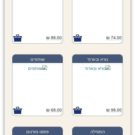
88.00 ₪
74.00 ₪
נורא ובארוד
שותפים
68.00 ₪
98.00 ₪
המסילה
פוסט מורטם