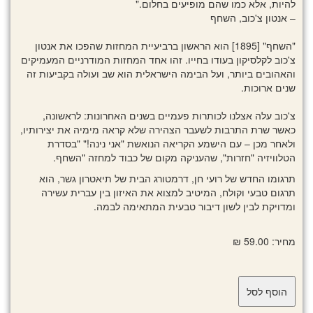
להיות, אלא כמו שהם מופיעים בחלום."
– אנטון צ'כוב, השחף
"השחף" [1895] הוא הראשון ברביעיית המחזות שהפכו את אנטון
צ'כוב לקלסיקון בעודו בחייו. זהו אחד המחזות המודרניים המעמיקים
והאהובים ביותר, ועל הבימה הישראלית הוא שב ועולה בקביעות זה
שנים ארוכות.
צ'כוב עלה אצלנו לכותרות פעמיים בשנים האחרונות: לראשונה,
כאשר שרת התרבות לשעבר הצהירה שלא קראה מימיה את יצירותיו,
ולאחר מכן – עם הישמע הקריאה הנואשת "אני נינה!" "בסדרת
הטלוויזיה "חזרות", שהעניקה מקום של כבוד למחזה "השחף.
תרגומו החדש של רועי חן, דרמטורג הבית של תיאטרון גשר, הוא
תרגום טבעי וקולח, המיטיב למצוא את האיזון בין עברית עשירה
ומדויקת לבין לשון דיבור טבעית המתאימה לבמה.
מחיר: 59.00 ₪