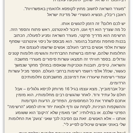
"מעורר השראה לחשוב מחוץ לקופסא ולהאמין באפשרויות".
ראובן ריבלין, הנשיא העשירי של מדינת ישראל
יש לכם חלום? זה הזמן להגשים אותו.
כל מה שצריך הוא דף ועט, חיבור לאינטרנט, ראש פתוח והספר הזה.
הרשימה הוא מדריך פרקטי, מעורר השראה ומניע לפעולה, הכתוב
בכנות סוחפת ומתובל בהומור. הוא מבוסס על ניסוי אינטרנטי שסחף
עשרות אלפי אנשים ברחבי העולם: אנשים שרשמו לעצמם את
החלומות שלהם, שיתפו ברשתות החברתיות והגשימו חלומות קטנים
וגדולים. בספר חוויתי זה תמצאו עשרות סיפורים מעוררי מחשבה
והשראה, טיפים, תובנות וטכניקות שנאספו במהלך מחקר שנמשך
כעשור, שכלל אלפי רושמי רשימות ברחבי העולם. הספר מכיל עשרות
עמודי רשימות שיעוררו את דמיונכם, מחשבתכם וחלומותיכם
הרדומים.
יובל אברמוביץ', מצא עצמו בגיל 16 מרותק לכיסא גלגלים – אבל
חולם על עתיד ורוד. לאחר שהגשים רבים מחלומותיו, הוא מזמין
אתכם לשחרר את כל המחסומים, הפחדים, הדעות הקדומות
וההשקפות הציניות, לקחת עט ודף ולצאת יחד איתו למסע "הרשימה"
הפרטי שלכם. או במילותיו: "אני מאמין שלא 'היקום' הוא ששומע
אותנו – אלא האנשים. זאת גם הסיבה לכך שאני 'צועק' את החלומות
שלי באוזני אנשים שיכולים לסייע לי".