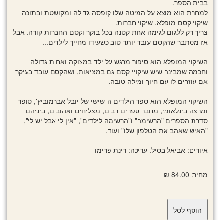
בבית הספר.
למחרת הוא מוצא על המיטה שלו קופסה גדולה ומקושטת ובתוכה
שיקוי קסם מופלא. שיקוי חברות.
צריך רק ללגום לגימה אחת קטנה בכל בוקר וקסם החברות קורה. אבל
אז מסתבר שהקסם עובד יותר טוב כשעידו מחייך לילדים...
השיקוי המופלא הוא סיפור מרגש על ילד במצוקה ואחות גדולה
וחכמה שמבינה שיש שיקויי קסם גם במציאות, ושהקסם עובד בעיקר
אם עוזרים לו עם חיוך ומילה טובה.
השיקוי המופלא הוא ספר הילדים ה-שישי של יובל אברמוביץ', סופר
ומרצה בינלאומי, מחבר ספרים רבים, מצליחים ואהובים, ביניהם
סדרת הספרים "הרשימה" ו"הרשימה לילדים", "אין לי אבל יש לי",
"האיש שאהב את הטלפון שלו" ועוד.
איורים: אביאל בסיל. עריכה: רינת פרימו
מחיר: 84.00 ₪