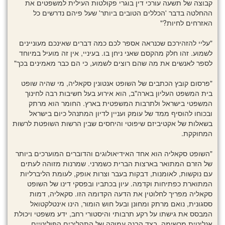
קבוצה של תשעה עורכי דין בוגרי פקולטות העילית למשפטים את
ההחלטה בדבר 'הכללים הטובים ביותר' שעל פיהם נדרשים כל
האזרחים לחיות?"
"עליי להזהירכם שכנראה אספר לכם כמה דברים שאינכם מעוניינים
לשמוע. זהו חלק מהקסם שאני ניחן בו. בעיניי, אין זה מועיל במיוחד
לספר לאנשים את מה שהם רוצים לשמוע, כי הם כבר מאמינים בכך"
"פרסום קובץ הכתבים של השופט אנטונין סקאליה, מי שהיה שופט
בית המשפט העליון בארה"ב, הוא אירוע בעל חשיבות רבה לחינוך
המשפטי בישראל ולתרבות המשפטית בארץ. החומר הוא מרתק
ובכוחו להוסיף ממד של עומק ועניין לדיון המתנהל כיום בישראל
בשאלות של אקטיביזם שיפוטי והיחסים שבין הרשות השופטת לרשות
המחוקקת.
"השופט סקאליה הוא אחד האידיאולוגים והדוברים המוערכים ביותר
של הזרם המתואר בארצות הברית כשמרני. שמרנות מזוהה לעתים
עם נוקשות, לאומנות, דבקות בעבר וצרות אופק, לעומת הליברליות
המתוארת כפתיחות וקדמה. עיון בכתביו ובפסקי דינו של השופט
סקאליה מפריך לחלוטין את הדעה הקדומה הזו. סקאליה, דמות
ססגונית, נואם מרתק ומחונן ובעל חוש הומור, הינו אינטלקטואל
המבסס את גישתו על רקע תרבותי והיסטורי רחב, ידע משפטי ויכולת
אנליטית מרשימה, בצד הבנה עמוקה של התהליכים הפוליטיים