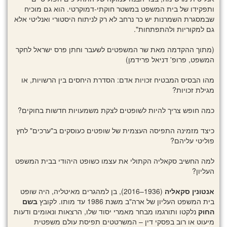
ותפקידו של בית המשפט במשטר חוקתי-דמוקרטי. הוא גם מוכיח
שבמסגרת השמרנות יש כר נרחב לא רק לניתוח היסטורי ואנליטי אלא
גם למקוריות ולהתפתחות".
(מתוך ההקדמה מאת שר המשפטים לשעבר וחתן פרס ישראל לחקר
המשפט, פרופ' דניאל פרידמן)
מהו הבסיס המבטיח זכויות אדם: הסדרת היחסים בין הרשויות, או
מגילת זכויות?
כמה חופש צריך להיות לשופטים לצקת משמעויות חדשות בחוקים?
כיצד מזמינה התפיסה העצמית של שופטים כעוסקים ב"ערכים" לחץ
פוליטי עליהם?
למה החשיב סקאליה הקתולי את עצמו כשופט היהודי בבית המשפט
העליון?
אנטונין סקאליה
(1936–2016), בן למהגרים מאיטליה, היה שופט
בית המשפט העליון של ארה"ב משנת 1986 עד מותו. לקובץ
בשם
החוק
נלקטו ותורגמו מבחר מאמרי יסוד שלו, הרצאות ונאומים ודעות
מיעוט או רוב בפסקי דין – המשרטטים תפיסת עולם משפטית