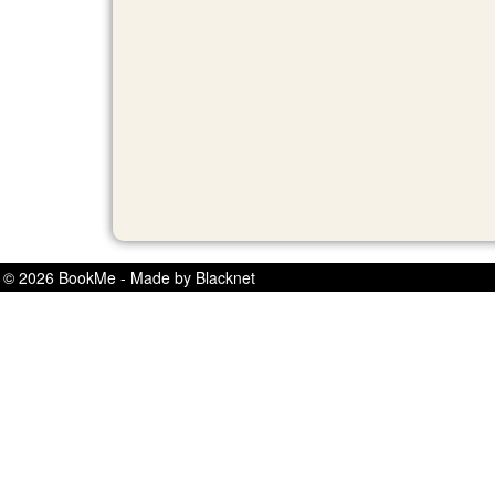
© 2026 BookMe - Made by Blacknet