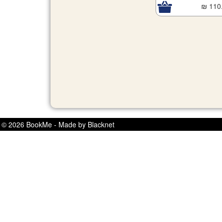
110.
© 2026 BookMe - Made by Blacknet