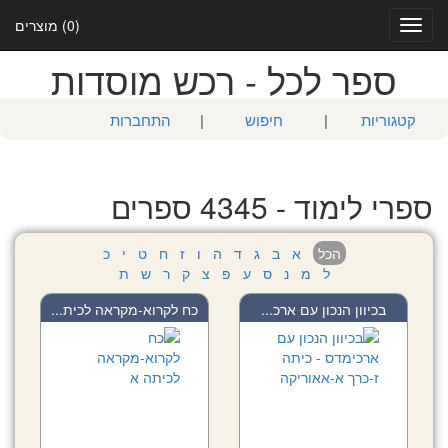
(0) מוצרים
Toggle
navigation
ספר לכל - רכש מוסדות
קטגוריות
|
חיפוש
|
התחברות
ספרי לימוד - 4345 ספרים
הכל
א
ב
ג
ד
ה
ו
ז
ח
ט
י
כ
ל
מ
נ
ס
ע
פ
צ
ק
ר
ש
ת
בכיוון הנכון עם ארכ...
כח לקרוא-מקראה לכית...