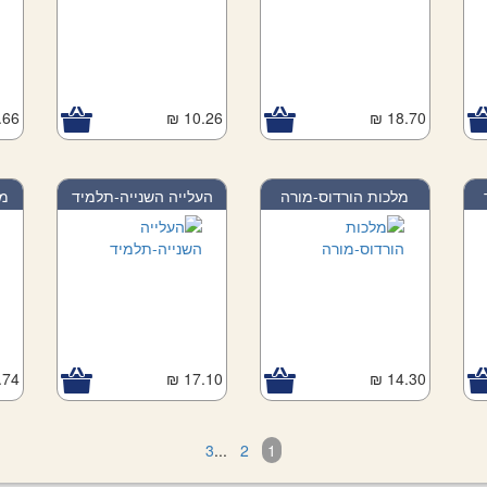
66 ₪
10.26 ₪
18.70 ₪
מלכות הורדוס-מורה
העלייה השנייה-תלמיד
מב
74 ₪
17.10 ₪
14.30 ₪
3
...
2
1