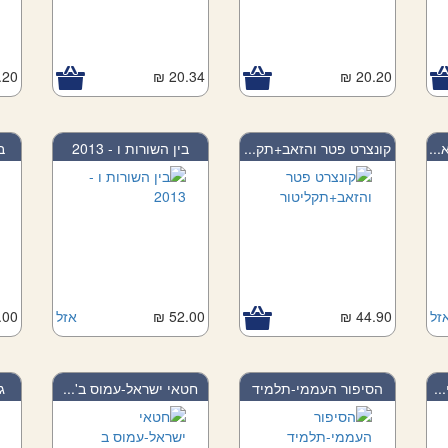
20 ₪
20.34 ₪
20.20 ₪
..
קונצרט פטר והזאב+תק...
בין השורות ו - 2013
ב
זל
44.90 ₪
52.00 ₪
אזל
00 ₪
..
הסיפור העממי-תלמיד
חטאי ישראל-עמוס ב'...
ג