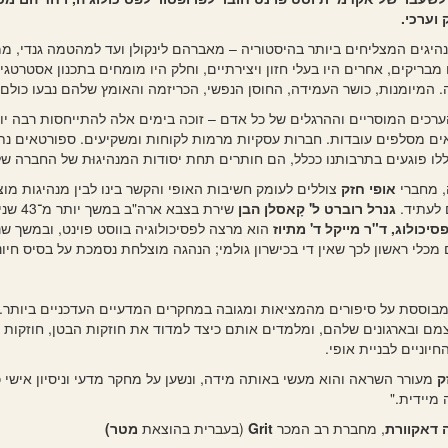
 וערכי.
היגים המצליחים ביותר בהיסטוריה – מאברהם לינקולן ועד למהטמה גנדי, ממ
 מבריקים, אחרים היו בעלי חזון ויצירתיים, וחלק היו מומחים בתכנון אסטר
המיומנות, כושר העמידה, החוסן הנפשי, הכריזמה והאומץ שלהם נבעו כולם 
ערכים המוסריים וההרגלים של כל אדם – זוכה בימים אלה להתייחסות רבה י
ים מסלפים עובדות. חברות עסקיות מרמות לקוחות ומשקיעים. ספורטאים נת
לו פוגעים בתרבותנו ככלל, הם חותרים תחת יסודות המנהיגוּת של החברה שלנ
, מחברי
אופי חזק
צוללים לעומק חשיבות האופי והקשר בינו לבין מנהיגות מ
 לעתיד.
גנרל רוברט ל' קָאסלן הבן
שירת ב
סיכולוג, ד"ר מייקל ד' מתיוז
הוא מרצה לפסיכולוגיה בווסט פוינט, ובמשך ש
מכלי ראשון לכך שאין די בכישרון גולמי; הנהגה מוצלחת נסמכת על בסיס חיוני
מבוססת על סיפורים מהמציאות ומגובה במחקרים המדעיים העדכניים ביותר.
מם ובארגונים שלהם, ומלמדים אותם כיצד למדוד את חוזקות הבטן, חוזקות 
חיוניים לבניית אופי.
ק
מעורר השראה והוא מעשי באותה מידה, ונשען על מחקר מדעי וניסיון אישי כ
מיידית."
 דאקוורת
, מחברת רב המכר
Grit
(בעברית בהוצאת
מטר)