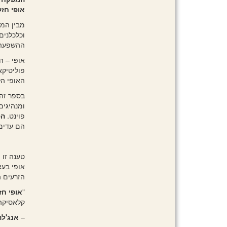
אופי חזק
מבין המנ
וכלכלנים
ההשפעה. 
אופי – ה
פוליטיקא
האופי הל
בספר זה
ומנהיגים
פוינט.
הפ
הם עדים 
טענה זו 
אופי בעצ
הזרעים ה
"
אופי חז
קלאסיקה 
–
אנג'לה