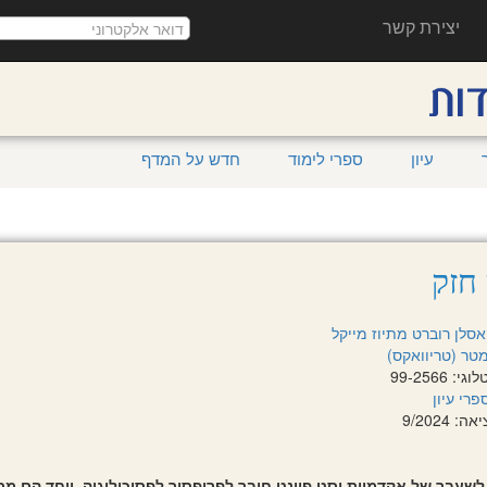
יצירת קשר
עיון
ספרי לימוד
חדש על המדף
 חזק
אסלן רוברט
מתיוז מייקל
טר (טריוואקס)
 99-2566
פרי עיון
 9/2024
שעבר של אקדמיית וסט פוינט חובר לפרופסור לפסיכולוגיה, ויחד הם מ