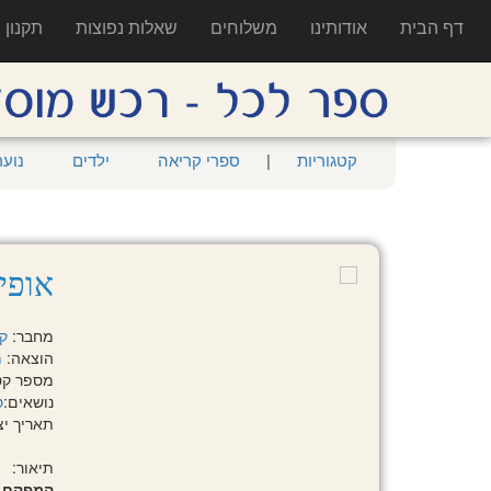
דף הבית
אודותינו
משלוחים
שאלות נפוצות
תקנון
קטגוריות
|
ספרי קריאה
ילדים
נוער
אופי
מחבר:
ק
הוצאה:
מ
מספר קטלוגי:
נושאים:
ס
תאריך יציאה:
תיאור:
המפקח ל