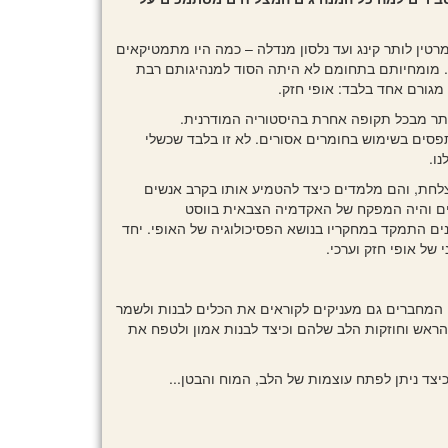
רטין לותר קינג ועד נלסון מנדלה – כמה היו מתמטיקאים
טגי. מומחיותם בתחומם לא היתה הסוד למנהיגותם רבת
מגורם אחד בלבד: אופי חזק.
ותר מבכל תקופה אחרת בהיסטוריה המודרנית.
פסים בשימוש בחומרים אסורים. לא זו בלבד שכשלי
ו.
וצלחת, והם מלמדים כיצד להטמיע אותו בקרב אנשים
צבא ארה"ב במשך יותר מ־43 שנים והיה המפקח של האקדמיה הצבאית בווסט
נים התמקד במחקריו בנושא הפסיכולוגיה של האופי. יחד
 של אופי חזק וערכי.
 המחברים גם מעניקים לקוראים את הכלים לבנות ולשמר
הראש וחוזקות הלב שלהם וכיצד לבנות אמון ולטפח את
יצד ניתן לפתח עוצמות של הלב, המוח והבטן...