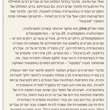
ואולי אף נפיצה. מדובר בהרגל המלווה נערים וגברים רבים מתחילת
גיל ההתבגרות ולאורך שנים רבות, גם בבגרותם. ברוב המוחלט של
המקרים הצפייה בפורנוגרפיה צמודה לאוננות, ולהיפך, ולפיכך שתי
הפרקטיקות הפכו אצל גברים רבים לאחת – פרקטיקה שאותה מכנה
המחבר "פּוֹרְנֵנוּת".
ספרו של
דן פולק
הוא מחקר איכותני בשדות הסוציולוגיה,
הפסיכולוגיה והסקסולוגיה. 25 גברים – הטרוסקסואלים
והומוסקסואלים, חילוניים ודתיים, צעירים ובוגרים, רווקים וזוגיים –
מביאים ומביעים בלשונם את תפיסותיהם על משמעויות הצפייה
בפורנוגרפיה ביחס לחייהם. "בין החבר'ה מדברים על זה, אבל רק
בדחקות, לא ברצינות" – הם טוענים, ולכן שיח רציני ומעמיק על
צפייה בפורנוגרפיה היווה עבור חלקם פעולה חתרנית כנגד, מה
שהמחבר מכנה "הָסְטָקַה" – הכתרתם כסוטים באמצעות השתקה.
מדברי המרואיינים העמיק המחבר לתפוס ולתאר את יחסי הגומלין
בין צפייה בפורנוגרפיה לבין פעולת הפנטזיה כ"חומר דלק" לעוררות
מינית, את התפיסות המתהוות אצל הצופים ביחס למציאות וביחס
לזוגיות, כמו גם את כינון הגבריות במקביל לצפייה אינטנסיבית
בפורנוגרפיה. חשיבותו של הספר בכך שהוא מציג תמונה חיה של
תפישות מתהוות בחייהם של גברים רבים בעת הזאת, בחייהם
כפרטים, בחייהם כבני-זוג ובחיי התרבות המערבית המודרנית.
היכרות עם משמעויות אלו עשויה להיות חשובה עבור נערים וגברים
בכלל, עבור נשים החיות לצידם ונשים בכלל, עבור מחנכים למיניות,