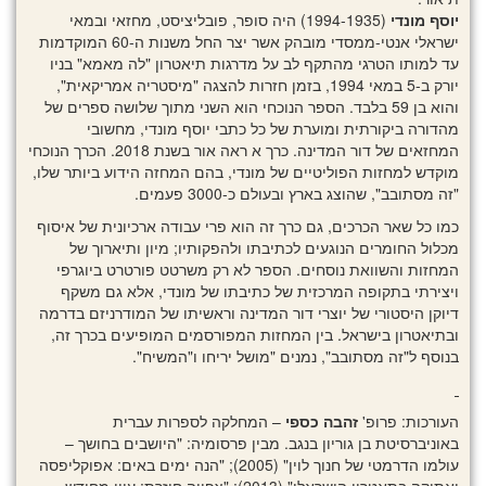
יוסף מונדי
(1994-1935) היה סופר, פובליציסט, מחזאי ובמאי
ישראלי אנטי-ממסדי מובהק אשר יצר החל משנות ה-60 המוקדמות
עד למותו הטרגי מהתקף לב על מדרגות תיאטרון "לה מאמא" בניו
יורק ב-5 במאי 1994, בזמן חזרות להצגה "מיסטריה אמריקאית",
והוא בן 59 בלבד. הספר הנוכחי הוא השני מתוך שלושה ספרים של
מהדורה ביקורתית ומוערת של כל כתבי יוסף מונדי, מחשובי
המחזאים של דור המדינה. כרך א ראה אור בשנת 2018. הכרך הנוכחי
מוקדש למחזות הפוליטיים של מונדי, בהם המחזה הידוע ביותר שלו,
"זה מסתובב", שהוצג בארץ ובעולם כ-3000 פעמים.
כמו כל שאר הכרכים, גם כרך זה הוא פרי עבודה ארכיונית של איסוף
מכלול החומרים הנוגעים לכתיבתו ולהפקותיו; מיון ותיארוך של
המחזות והשוואת נוסחים. הספר לא רק משרטט פורטרט ביוגרפי
ויצירתי בתקופה המרכזית של כתיבתו של מונדי, אלא גם משקף
דיוקן היסטורי של יוצרי דור המדינה וראשיתו של המודרניזם בדרמה
ובתיאטרון בישראל. בין המחזות המפורסמים המופיעים בכרך זה,
בנוסף ל"זה מסתובב", נמנים "מושל יריחו ו"המשיח".
העורכות: פרופ'
זהבה כספי
– המחלקה לספרות עברית
באוניברסיטת בן גוריון בנגב. מבין פרסומיה: "היושבים בחושך –
עולמו הדרמטי של חנוך לוין" (2005); "הנה ימים באים: אפוקליפסה