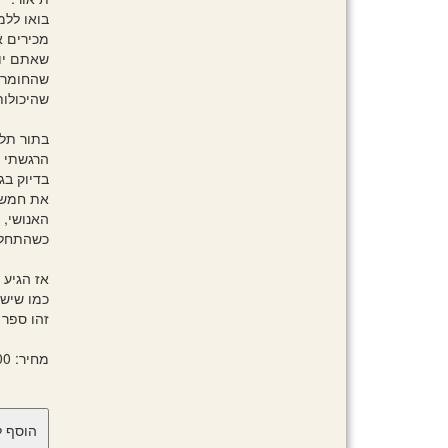
בואו לל
מכירים 
שאתם יו
שהחומר 
שהיכולו
בתור תלמ
הרגשתי ש
בדיוק בג
את חמש 
האנושי, 
כשהתחלתי
אז הגיע 
כמו שיש 
זהו ספר 
מחיר: 96.00 ₪