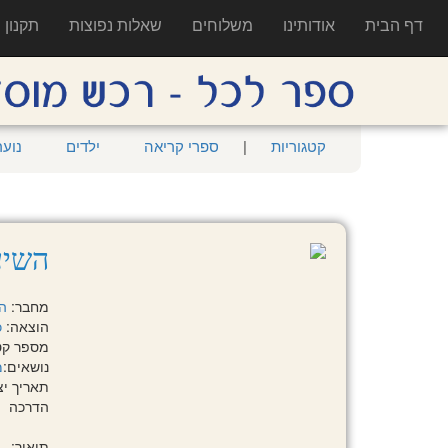
דף הבית
אודותינו
משלוחים
שאלות נפוצות
תקנון
קטגוריות
|
ספרי קריאה
ילדים
נוער
השיע
מחבר:
הי
הוצאה:
כ
מספר קטלוגי: 5
נושאים:
מ
תאריך יציאה:
הדרכה
תיאור: