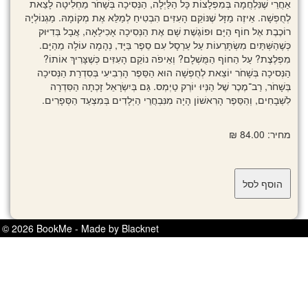
אַחֲרֵי שֶׁנִּלְחֲמָה בְּמִפְלָצוֹת כָּל הַלַּיְלָה, הַנְּסִיכָה בְּשָׁחֹר מַחְלִיטָה לָצֵאת
לְחֻפְשָׁה. אֵיזֶה מַזָּל שֶׁנּוֹקֵם הָעִזִּים הִבְטִיחַ לְמַלֵּא אֶת מְקוֹמָהּ. מַגְנוֹלְיָה
רוֹכֶבֶת אֶל חוֹף הַיָּם וּפוֹגֶשֶׁת שָׁם אֶת הַנְּסִיכָה אָכִילֵאָה, אֲבָל בְּדִיּוּק
כְּשֶׁהַשְּׁתַּיִם מִשְׂתָּרְעוֹת עַל עַרְסָל עִם סֵפֶר בַּיָּד, נְהָמָה עוֹלָה מֵהַיָּם.
מִפְלֶצֶת? עַל הַחוֹף הַמֻּשְׁלָם? וְאֵיפֹה נוֹקֵם הָעִזִּים כְּשֶׁצָּרִיךְ אוֹתוֹ?
הַנְּסיכָה בְּשָׁחֹר יוֹצֵאת לְחֻפְשָׁה הוּא הַסֵּפֶר הָרְבִיעִי בְּסִדְרַת הַנְּסיכָה
בְּשָׁחֹר, רַב־מֶכֶר שֶׁל הַנְּיוּ יוֹרְק טַיְמְס. גַּם בְּיִשְׂרָאֵל זָכְתָה הַסִּדְרָה
לִשְׁבָחִים, וְהַסֵּפֶר הָרִאשׁוֹן הָיָה מִנִּבְחֲרֵי הַיְּלָדִים בְּמִצְעַד הַסְּפָרִים.
מחיר: 84.00 ₪
© 2026 BookMe - Made by Blacknet