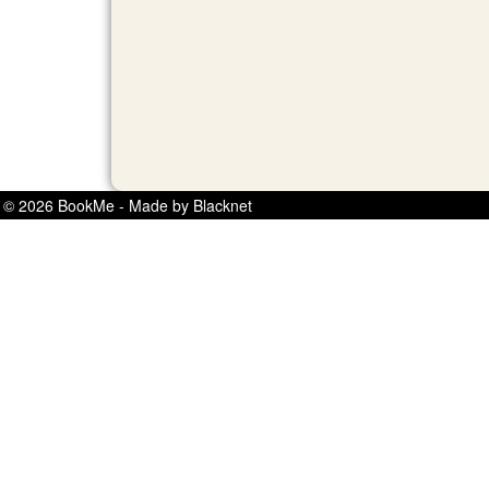
© 2026 BookMe - Made by Blacknet