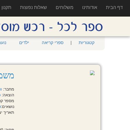
דף הבית
אודותינו
משלוחים
שאלות נפוצות
תקנון
קטגוריות
|
ספרי קריאה
ילדים
נוער
משמר
מחבר:
וו
הוצאה:
כ
מספר קטלוגי: 2
נושאים:
ס
תאריך יציאה:
מחיר: 79.00 ₪