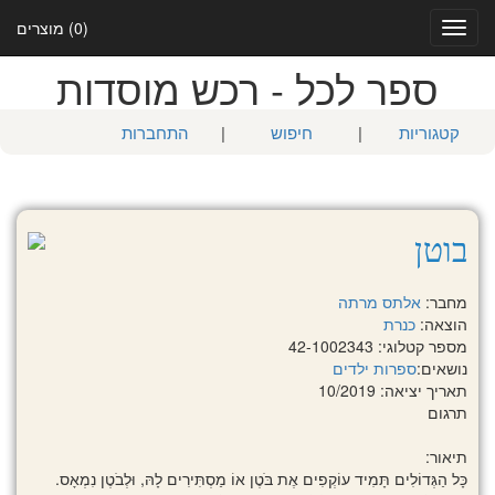
(0) מוצרים
Toggle
navigation
ספר לכל - רכש מוסדות
קטגוריות
|
חיפוש
|
התחברות
בוטן
מחבר:
אלתס מרתה
הוצאה:
כנרת
מספר קטלוגי: 42-1002343
נושאים:
ספרות ילדים
תאריך יציאה: 10/2019
תרגום
תיאור:
כָּל הַגְּדוֹלִים תָּמִיד עוֹקְפִים אֶת בֹּטֶן אוֹ מַסְתִּירִים לָהּ, וּלְבֹטֶן נִמְאָס.