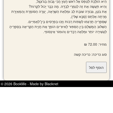
הִיא הוֹלֶכֶת לְטַפֵּס אֶל רֹאשׁ הָעֵץ הֲכִי גָּבוֹהַּ בַּגּ'וּנְגֶּל,
וְהִיא תַּעֲשֶׂה אֶת זֶה לְגַמְרֵי לְבַדָּהּ. מָה כְּבָר יָכוֹל לִקְרוֹת?
אֶת בֹּטֶן, גִּבּוֹרָה שׁוֹבַת לֵב וּמְלֵאַת הַשְׁרָאָה, יָצְרָה הַסּוֹפֶרֶת וְהַמְּאַיֶּרֶת
מַרְתָה אַלְתֶס (סַבָּא שֶׁלִּי),
שֶׁסְּפָרֶיהָ תֻּרְגְּמוּ לְשָׂפוֹת רַבּוֹת וְזָכוּ בִּפְרָסִים בֵּין־לְאֻמִּיִּים.
הַשִּׁלּוּב הַמֻּשְׁלָם בֵּין הַסִּפּוּר לָאִיּוּרִים הוֹפֵךְ אֶת חֲוָיַת הַקְּרִיאָה בִּסְפָרֶיהָ
לַעֲשִׁירָה יוֹתֵר וּמְלֵאָה רְבָדִים וְהוּמוֹר אֵינְסוֹפִי.
מחיר: 72.00 ₪
סוג כריכה: כריכה קשה
© 2026 BookMe - Made by Blacknet