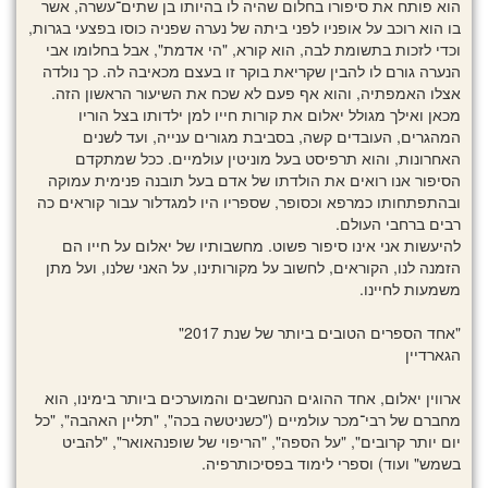
הוא פותח את סיפורו בחלום שהיה לו בהיותו בן שתים־עשרה, אשר
בו הוא רוכב על אופניו לפני ביתה של נערה שפניה כוסו בפצעי בגרות,
וכדי לזכות בתשומת לבה, הוא קורא, "הי אדמת", אבל בחלומו אבי
הנערה גורם לו להבין שקריאת בוקר זו בעצם מכאיבה לה. כך נולדה
אצלו האמפתיה, והוא אף פעם לא שכח את השיעור הראשון הזה.
מכאן ואילך מגולל יאלום את קורות חייו למן ילדותו בצל הוריו
המהגרים, העובדים קשה, בסביבת מגורים ענייה, ועד לשנים
האחרונות, והוא תרפיסט בעל מוניטין עולמיים. ככל שמתקדם
הסיפור אנו רואים את הולדתו של אדם בעל תובנה פנימית עמוקה
ובהתפתחותו כמרפא וכסופר, שספריו היו למגדלור עבור קוראים כה
רבים ברחבי העולם.
להיעשות אני אינו סיפור פשוט. מחשבותיו של יאלום על חייו הם
הזמנה לנו, הקוראים, לחשוב על מקורותינו, על האני שלנו, ועל מתן
משמעות לחיינו.
"אחד הספרים הטובים ביותר של שנת 2017"
הגארדיין
ארווין יאלום, אחד ההוגים הנחשבים והמוערכים ביותר בימינו, הוא
מחברם של רבי־מכר עולמיים ("כשניטשה בכה", "תליין האהבה", "כל
יום יותר קרובים", "על הספה", "הריפוי של שופנהאואר", "להביט
בשמש" ועוד) וספרי לימוד בפסיכותרפיה.