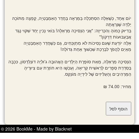
יוֹם אֶחָד, כְּשֶׁאֵלָה הִסְתַּכְּלָה בַּמַּרְאָה בַּחֲדַר הָאַמְבַּטְיָה, קָפְצָה מִתּוֹכָהּ
יַלְדָּה שֶׁנִּרְאֲתָה
בְּדִיּוּק כָּמוֹהָ וְהִכְרִיזָה: "אֲנִי הַנְּסִיכָה מַרְאֵלָה! בּוֹאִי נָכִין יַחַד שִׁקּוּי נֶגֶד
אֲבַעְבּוּעוֹת דְּרָקוֹן!"
אֵלָה יוֹדַעַת שֶׁעִם נְסִיכוֹת לֹא מִתְוַכְּחִים, גַּם כְּשֶׁחֲדַר הָאַמְבַּטְיָה
מְאַיֵּם לַהֲפֹךְ לִבְרֵכַת שִׁכְשׁוּךְ אַחַת גְּדוֹלָה!
הַנְּסִיכָה מַרְאֵלָה, מֵאֵת סוֹפֶרֶת הַיְּלָדִים הָאֲהוּבָה ג'וּלְיָה דוֹנַלְדְסוֹן, כִּכְבָה
בְּסִדְרַת סְפָרִים לְרֵאשִׁית קְרִיאָה, וְעַכְשָׁו הִיא חוֹזֶרֶת עִם צִיּוּרֶיהָ
הַמַּרְהִיבִים וְהָעַלִּיזִים שֶׁל לִידְיָה מוֹנְקְס.
מחיר: 74.00 ₪
© 2026 BookMe - Made by Blacknet