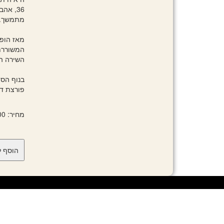
36, א
מתמשך.
מאז הופע
המשוררת
השירה ה
בנוף הספ
פורצת דר
מחיר: 64.00 ₪