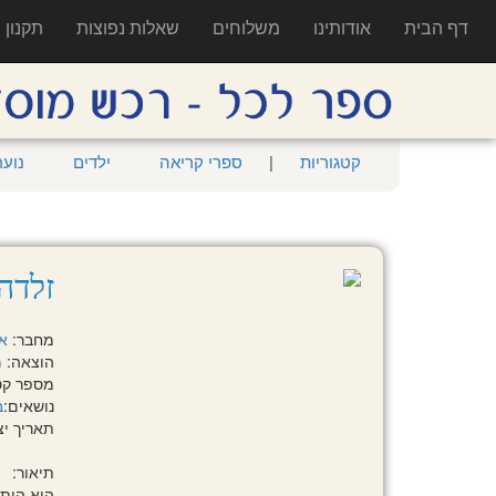
דף הבית
אודותינו
משלוחים
שאלות נפוצות
תקנון
קטגוריות
|
ספרי קריאה
ילדים
נוער
זלדה
מחבר:
א
הוצאה:
מ
מספר קטלוגי:
נושאים:
ב
תאריך יציאה:
תיאור:
היא היתה