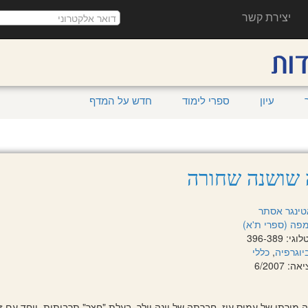
יצירת קשר
עיון
ספרי לימוד
חדש על המדף
 שושנה שחורה
טינגר אסתר
פה (ספרי ת'א)
 396-389
יוגרפיה
,
כללי
 6/2007
 מורתו של עמוס עוז, חברתה של יונה וולך, בעלת "חצר" תרבותית, ויחד עם 