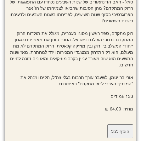
טאל - האם הדינוזאורים של שנות השבעים נכחדו עם התפוגגותו של
הרוק המתקדם? מהן הסיבות שהביאו לצמיחתו של הז´אנר
הפרוגרסיבי בסוף שנות השישים, לפריחתו בשנות השבעים ולדעיכתו
בשנות השמונים?
רוק מתקדם, ספר ראשון מסוגו בעברית, מגולל את תולדות הרוק
המתקדם ברחבי העולם ובישראל. הספר בוחן את מאפייניו כסגנון
ייחודי המשלב בין רוק ובין מוזיקה קלאסית. הרוק המתקדם לא מת
מעולם, הוא רק התרחק ממצעדי המכירות וירד למחתרת. מאז שנות
התשעים הוא שוב מעורר עניין בקרב מוזיקאים ומאזינים וזוכה לחיים
חדשים.
אורי ברייטמן, לשעבר עורך תרבות בגלי צה"ל, הקים ומנהל את
"המדריך העברי לרוק מתקדם" באינטרנט
133 עמודים
מחיר: 64.00 ₪