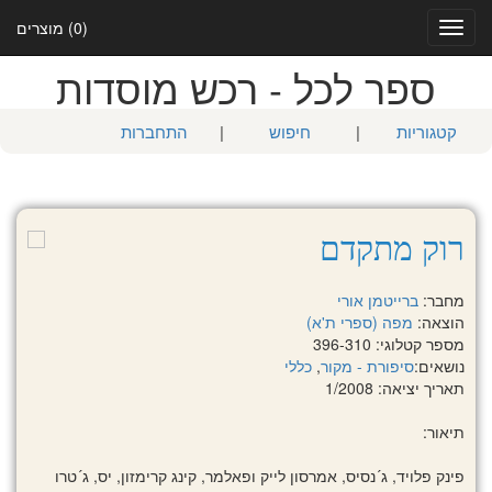
(0) מוצרים
Toggle
navigation
ספר לכל - רכש מוסדות
קטגוריות
|
חיפוש
|
התחברות
רוק מתקדם
מחבר:
ברייטמן אורי
הוצאה:
מפה (ספרי ת'א)
מספר קטלוגי: 396-310
נושאים:
סיפורת - מקור
,
כללי
תאריך יציאה: 1/2008
תיאור:
פינק פלויד, ג´נסיס, אמרסון לייק ופאלמר, קינג קרימזון, יס, ג´טרו