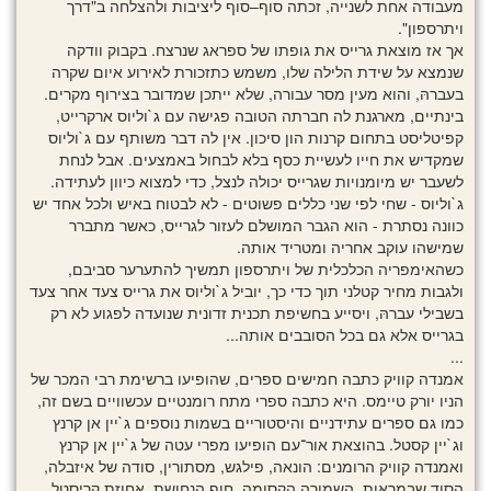
מעבודה אחת לשנייה, זכתה סוף–סוף ליציבות ולהצלחה ב"דרך
ויתרספון".
אך אז מוצאת גרייס את גופתו של ספראג שנרצח. בקבוק וודקה
שנמצא על שידת הלילה שלו, משמש כתזכורת לאירוע איום שקרה
בעברהּ, והוא מעין מסר עבורה, שלא ייתכן שמדובר בצירוף מקרים.
בינתיים, מארגנת לה חברתה הטובה פגישה עם ג`וליוס ארקרייט,
קפיטליסט בתחום קרנות הון סיכון. אין לה דבר משותף עם ג`וליוס
שמקדיש את חייו לעשיית כסף בלא לבחול באמצעים. אבל לנחת
לשעבר יש מיומנויות שגרייס יכולה לנצל, כדי למצוא כיוון לעתידה.
ג`וליוס - שחי לפי שני כללים פשוטים - לא לבטוח באיש ולכל אחד יש
כוונה נסתרת - הוא הגבר המושלם לעזור לגרייס, כאשר מתברר
שמישהו עוקב אחריה ומטריד אותה.
כשהאימפריה הכלכלית של ויתרספון תמשיך להתערער סביבם,
ולגבות מחיר קטלני תוך כדי כך, יוביל ג`וליוס את גרייס צעד אחר צעד
בשבילי עברהּ, ויסייע בחשיפת תכנית זדונית שנועדה לפגוע לא רק
בגרייס אלא גם בכל הסובבים אותה...
...
אמנדה קוויק כתבה חמישים ספרים, שהופיעו ברשימת רבי המכר של
הניו יורק טיימס. היא כתבה ספרי מתח רומנטיים עכשוויים בשם זה,
כמו גם ספרים עתידניים והיסטוריים בשמות נוספים ג`יין אן קרנץ
וג`יין קסטל. בהוצאת אור־עם הופיעו מפרי עטה של ג`יין אן קרנץ
ואמנדה קוויק הרומנים: הונאה, פילגש, מסתורין, סודה של איזבלה,
הסוד שבמראות, השמורה הקסומה, חוף הנחושת, אחוזת קריסטל