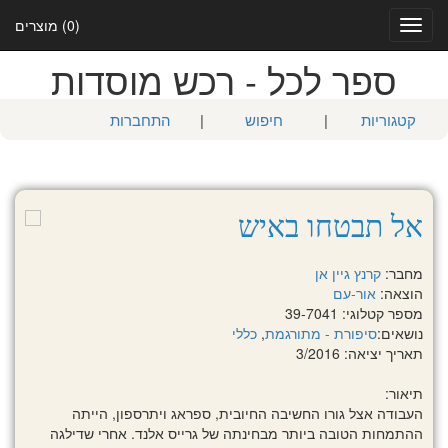
(0) מוצרים
Toggle
navigation
ספר לכל - רכש מוסדות
קטגוריות
|
חיפוש
|
התחברות
אל תבטחו באיש
מחבר:
קרנץ גיין אן
הוצאה:
אור-עם
מספר קטלוגי: 39-7041
נושאים:
סיפורת - מתורגמת
,
כללי
תאריך יציאה: 3/2016
תיאור:
העבודה אצל גורו החשיבה החיובית, ספראג ויתרספון, הייתה
ההתמחות הטובה ביותר מבחינתה של גרייס אלנד. אחרי שדילגה