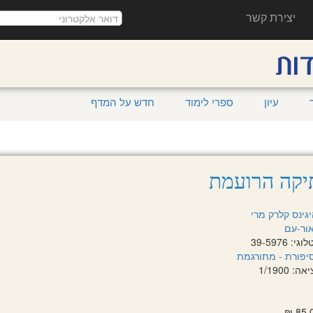
יצירת קשר
עיון
ספרי לימוד
חדש על המדף
קה הרועמת
גינס קלרק מרי
ור-עם
 39-5976
יפורת - מתורגמת
 1/1900