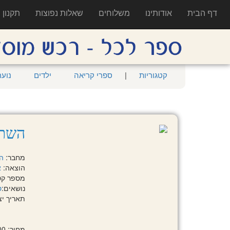
דף הבית
אודותינו
משלוחים
שאלות נפוצות
תקנון
קטגוריות
|
ספרי קריאה
ילדים
נוער
השתי
מחבר:
הי
הוצאה:
א
מספר קטלוגי:
נושאים:
ס
תאריך יציאה:
מחיר: 85.00 ₪