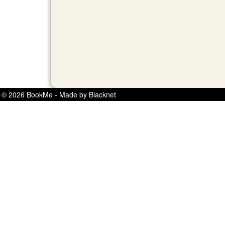
© 2026 BookMe - Made by Blacknet