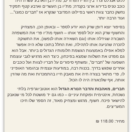
ללוס אנג'לס ונדד בין הוריו הפרודים; מת'יו בן הארבע־עשרה היה
כוכב טניס בדירוג ארצי בקנדה; מת'יו בן העשרים וארבע קטף תפקיד
נחשק כחבר צוות ראשי בפיילוט המדובר שנקרא אז "חברים כמונו"...
ועוד הרבה יותר.
בסיפור יוצא דופן שרק הוא יודע לספר – ובאופן הכן, המצחיק
והחשוף שרק הוא יכול לספר אותו – חושף מת'יו פרי את המשפחה
השבורה שגידלה אותו (וגם השאירה אותו לנפשו), את התשוקה
להכרה שהניעה אותו לתהילה, ואת החלל בתוכו שלא היה אפשר
למלא אפילו באמצעות הגשמת חלומותיו הגדולים ביותר. אבל הוא
גם מפרט את השלווה שמצא בפיכחון, כיצד הוא מרגיש לגבי עוצמת
השפעה של "חברים", ומשתף סיפורים על חבריו לצוות ועל כוכבים
אחרים שפגש בדרך. בכנות רבה, במודעות עצמית ובהומור האופייני
לו, פרי מתאר בצורה חיה את מאבק חייו בהתמכרות ואת מה שהזין
אותה, אף שלכאורה היה לו הכול.
חברים
,
מאהבות והדבר הנורא הגדול
הוא אוטוביוגרפיה בלתי
נשכחת, אינטימית ופוקחת עיניים – כמו גם יד מושטת לכל מי שנאבק
להישאר פיכח. חשוף, מרגש ומצחיק מאוד, זה הספר שלו חיכו
המעריצים.
מחיר: 118.00 ₪