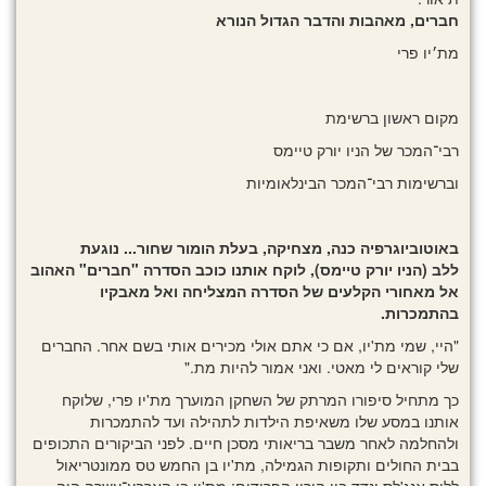
חברים
,
מאהבות והדבר הגדול הנורא
מת׳יו פרי
מקום ראשון ברשימת
רבי־המכר של הניו יורק טיימס
וברשימות רבי־המכר הבינלאומיות
באוטוביוגרפיה
כנה
,
מצחיקה
,
בעלת הומור שחור
...
נוגעת
ללב
(
הניו יורק טיימס
),
לוקח אותנו כוכב הסדרה
"
חברים"
האהוב
אל מאחורי הקלעים של הסדרה המצליחה ואל מאבקיו
בהתמכרות
.
"היי, שמי מת'יו, אם כי אתם אולי מכירים אותי בשם אחר. החברים
שלי קוראים לי מאטי. ואני אמור להיות מת."
כך מתחיל סיפורו המרתק של השחקן המוערך מת'יו פרי, שלוקח
אותנו במסע שלו משאיפת הילדות לתהילה ועד להתמכרות
ולהחלמה לאחר משבר בריאותי מסכן חיים. לפני הביקורים התכופים
בבית החולים ותקופות הגמילה, מת'יו בן החמש טס ממונטריאול