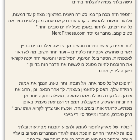
גישה בלתי צפויה להצלחה בחיים
"הספר הזה מכה בך כמו סטירה חיונית בפרצוף: מצחיק עד דמעות,
וולגארי ומעורר למחשבה. קרא אותו רק אם אתה מוכן להניח בצד את
כל התירוצים, ולחתור באופן פעיל לחיים טובים יותר."
סטיב קמב, מחבר ומייסד NerdFitness.com
"כוח עמידה, אושר וחירות נובעים מן הידיעה אילו דברים בחייך
ראויים שתרגיש אכפתיות כלפיהם – ועוד יותר חשוב, מה לא ראוי
לאכפתיות. הספר בעל המעוף, הפילוסופי והמעשי הזה יקנה לקוראיו
את החוכמה להיות מסוגלים לעשות את הדבר הזה בדיוק."
ריאן הולידיי, מחבר
"היפוכו של כל ספר אחר. אל תנסה. ותר. טעה. הנמך את אמות
המידה שלך. תפסיק להאמין בעצמך. לך אחר הכאב. וכן, הרוג את
עצמך. כל נקודה מכילה אמת עמוקה, מועילה וחזקה יותר מן
החיוביות הרגילה, המקובלת. תמציתי ועם זאת מעמיק באופן
מפתיע. קראתי אותו בערב אחד, ועכשיו אני צריך לקרוא אותו שוב."
דרק סיברס, מחבר ומייסד סי−די בייבי
"יכולתו של מארק לחפור לעומק ולהציע תובנות מפתיעות ובלתי
צפויות לאתגרי החיים הופכת אותו לאחד המחברים האהובים עליי
ביותר, והספר הזה הוא העבודה הטובה ביותר שלו עד כה."