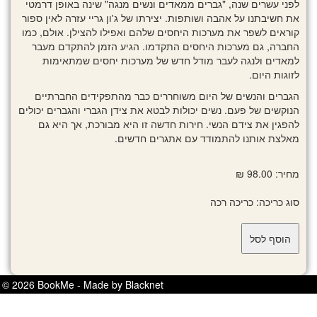
לפני עשרים שנה, "גברים ממאדים ונשים מנגה" שינה באופן דרמטי
את חשיבתנו על אהבה ושותפות. יצירתו של ג'ון גריי עזרה לאין ספור
קוראים לשפר את מערכות היחסים שלהם ואפילו להצילן. אולם, כמו
החברה, גם מערכות היחסים התקדמו. הגיע הזמן להתקדם מעבר
למאדים ולנגה לעבר מודל חדש של מערכות יחסים שמתאימות
לזוגות היום.
הגברים והנשים של היום משוחררים כבר מהתפקידים החברתיים
הנוקשים של פעם. נשים יכולות לבטא את צידן הגברי והגברים יכולים
להפגין את צידם הנשי. חירות חדשה זו היא מבורכת, אך היא גם
מאלצת אותנו להתמודד עם אתגרים חדשים.
מחיר: 98.00 ₪
סוג כריכה: כריכה רכה
© 2026 BookMe - Made by Blacknet