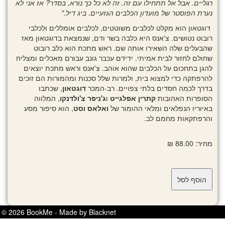
רגליים. אבל אל תתחילו עם זה. זה לא כל כך נורא, בסדר? אז אני לא
נערת הפוסטר של מועדון הכלבים הגזעיים. ביג דיל."
דוגטאון הוא מקלט לכלבים משוטטים, לכלבים אומללים ולכלבי
רובוט נטושים. צ'אנס היא כלבה בשר ודם, שנמצאת בדוגטאון מאז
שהבעלים שלה השאירו אותה שם. ראש מתכת הוא כלב רובוט
שחולם לחזור לבית אמיתי. ידידם עכבר גונב עבורם מאכלים ומצליח
להגן בתחכום על הכלבים שהוא אוהב. צ'אנס וראש מתכת יוצאים
להרפתקה כדי למצוא בית, ולמרות שלל סכנות ומהמורות הם זוכים
בדרך לכמה חסדים בלתי צפויים. רב-המכר
דוגטאון
, שכתבו
הסופרות האהובות
קתרין אפלגייט
ו
ג'ניפר צ'ולדנקו
, המלווה
באיוריו הנפלאים ומלאי ההומור של
ואלאס וסט
, הוא סיפור מסע
והרפתקאות מחמם לב.
מחיר: 88.00 ₪
© 2026 BookMe - Made by Blacknet