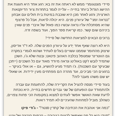
סיידי מונטגומרי ממש לא ראתה את זה בא: רגע אחד היא חוגגת את
ההישג הגדול ביותר בחייה – עלייה לגמר בתחרות ציור הדיוקנאות
הארצית; ורגע לאחר מכן היא שוכבת במיטת בית חולים עם אבחון
"כנראה זמני" של עיוורון פנים. היא יכולה לראות, אבל כל פרצוף
שהיא מסתכלת עליו נראה עכשיו כמו פאזל של איברי פנים שאין
ביניהם שום קשר. כמו קריאת ספר הפוך, ועוד בשפה זרה.
ברוכים הבאים למציאות החדשה של סיידי!
היא לא רוצה שאף אחד יֵדע על עיוורון הפנים שלה. לא ד"ר אדיסון,
שיצוק מהחומר שממנו עשויים בעלים לעתיד ושהוא לגמרי במקרה
גם הווטרינר שמטפל בכלבה האהוב פינאט; ובטח שלא ג'ו, השכן
שתמיד לובש ז'קט באולינג ונראה מיודד מאוד עם כל השכנים (ייתכן
שבעיקר עם השכנות). ג'ו תמיד מגיע להושיע, גם – או אולי בעיקר –
ברגעים הכי מביכים, ועד מהרה הם מפתחים מעין ידידות. או שאולי
יש שם משהו מעבר לזה?
בעוד סיידי מנסה להציל את הקריירה שלה, להתעמת עם עברה
ולהתמודד עם הופעתם של שני גברים חדשים בחייה, היא נוכחת
לדעת שאת האושר אפשר לעתים למצוא במקומות הכי פחות צפויים,
כשהלב מוביל למחוזות שהעיניים לא תמיד רואות.
"כמה אני אוהבת את הכתיבה של קתרין סנטר!"
- ג'ודי פיקו
"סיידי היא כל מה שאפשר לרצות בגיבורה – הכמות הנכונה של עניין,