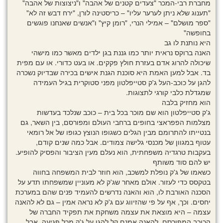
מחברת רבי-המכר "צעדים קטנים של אהבה" ו"ניצוצות של אהבה"
"תענוג שלא ניתן לערער עליו" – כריסטינה לורן, "ירח דבש זה לא"
"ספר מושלם" – אמילי הנרי, "רומן קיץ" ו"אנשים שאנחנו פוגשים
בחופשה"
היא נותנת לו גב
האנה ברוקס נראית יותר כמו גננת בגן ילדים מאשר כמו מישהי
שיכולה להרוג אדם בעזרת חולץ פקקים. או בעט כדורי. או עם מפית
בד. אבל למען האמת היא סוכנת הגנת אישים בכירה שבדיוק נשכרה
להגן על כוכב-העל ג'ק סטייפלטון מפני סטוקרית בגיל העמידה
שמגדלת כלבי קורגי לתצוגות.
הוא מחזיק בלבה
ג'ק סטייפלטון הוא שם מוכר בכל בית – כוכב שנלכד בעדשות
מצלמות הפפראצי בחופים ברחבי העולם ומפורסם, בין השאר, גם
בנטייתו להתרומם מבין הגלים כשגופו הנוצץ כגופו של אל רומאי
עטוף במגוון של מכנסי גלישה צמודים. אבל כמה שנים קודם,
בעקבות טרגדיה משפחתית, הוא נעלם מעין הציבור והפסיק להופיע.
יש להם סוד משותף
כשאמו של ג'ק נופלת למשכב, הוא חוזר לבית המשפחה בחווה
בטקסס כדי לעזור. אולם מאחר שג'ק לא מעוניין שמשפחתו תדע על
הסכנה האורבת לו, הוא והאנה נדרשים להעמיד פנים שהם במערכת
יחסים. וכך, אף על פי שהזיווג עם ג'ק לא נראה אמין – גם לא להאנה
עצמה – היא מוצאת את עצמה משחקת את תפקיד החברה של
הכוכב המפורסם. להאנה אמנם קל להגן על ג'ק מכל פגיעה, אבל