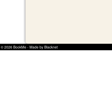
© 2026 BookMe - Made by Blacknet