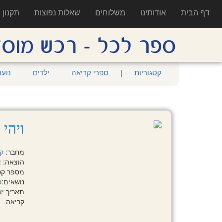
דף הבית
אודותינו
משלוחים
שאלות נפוצות
תקנון
קטגוריות
|
ספרי קריאה
ילדים
נוער
ויהי
מחבר:
קל
הוצאה:
צ
מספר קטלוגי:
נושאים:
ס
תאריך יציאה:
קריאה