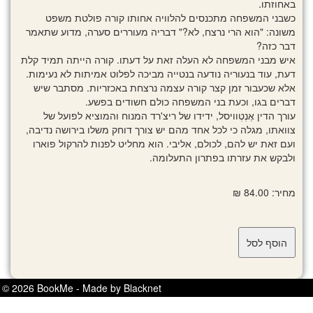
באחוזתו.
כשבני המשפחה מתכנסים להלוויה אחותו קורה פולטת משפט
משונה: "הוא הרי נרצח, לא?" דבריה מעוררים סערה, מדוע שתאמר
דבר כזה?
איש מבני המשפחה לא העלה זאת על דעתו. קורה הייתה תמיד קלת
דעת, עוד בנעוריה נודעה בנטייה מביכה לפלוט אמיתות לא נעימות.
אלא שכעבור זמן קצר קורה עצמה נרצחת באכזריות. מסתבר שיש
דברים בגו, וכעת בני המשפחה כולם חשודים בפשע.
עורך הדין אֶנְטְוויסל, ידידו של ריצ'רד המנוח והמוציא לפועל של
צוואתו, מגלה כי לכל אחד מהם יש צורך דוחק משלו בירושה נדיבה,
ועם זאת יש להם, לכולם, אליבי. הוא מחליט לפנות להרקול פוארו
ולבקש את עזרתו בפתרון התעלומה.
מחיר: 84.00 ₪
© 2026 BookMe - Made by Blacknet