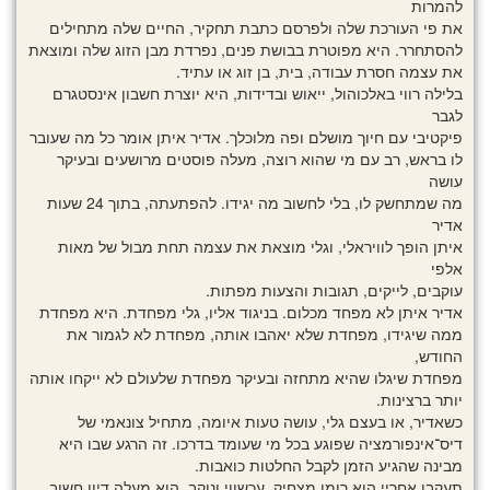
להמרות
את פי העורכת שלה ולפרסם כתבת תחקיר, החיים שלה מתחילים
להסתחרר. היא מפוטרת בבושת פנים, נפרדת מבן הזוג שלה ומוצאת
את עצמה חסרת עבודה, בית, בן זוג או עתיד.
בלילה רווי באלכוהול, ייאוש ובדידות, היא יוצרת חשבון אינסטגרם
לגבר
פיקטיבי עם חיוך מושלם ופה מלוכלך. אדיר איתן אומר כל מה שעובר
לו בראש, רב עם מי שהוא רוצה, מעלה פוסטים מרושעים ובעיקר
עושה
מה שמתחשק לו, בלי לחשוב מה יגידו. להפתעתה, בתוך 24 שעות
אדיר
איתן הופך לוויראלי, וגלי מוצאת את עצמה תחת מבול של מאות
אלפי
עוקבים, לייקים, תגובות והצעות מפתות.
אדיר איתן לא מפחד מכלום. בניגוד אליו, גלי מפחדת. היא מפחדת
ממה שיגידו, מפחדת שלא יאהבו אותה, מפחדת לא לגמור את
החודש,
מפחדת שיגלו שהיא מתחזה ובעיקר מפחדת שלעולם לא ייקחו אותה
יותר ברצינות.
כשאדיר, או בעצם גלי, עושה טעות איומה, מתחיל צונאמי של
דיס־אינפורמציה שפוגע בכל מי שעומד בדרכו. זה הרגע שבו היא
מבינה שהגיע הזמן לקבל החלטות כואבות.
תעקבו אחריי הוא רומן מצחיק, עכשווי ונוקב. הוא מעלה דיון חשוב