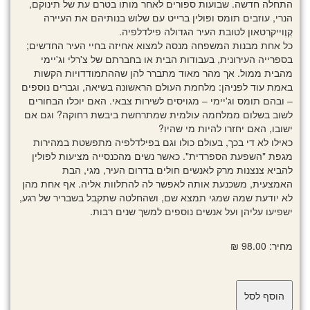
התחלה חדשה. שבועות ספורים לאחר מותו בטרם עת של תינוקם,
הנרי, עוזבים תומס ופּולין ברייט עם שלוש בנותיהם את העיירה
קְוֶוייקרְטאון לטובת העיר הגדולה פילדלפיה.
כל אחת מבנות המשפחה מנסה למצוא אחיזה בחיי העיר החדשים;
בספרייה העירונית, בעבודות הבית או בחברתם של צ'רלי וג'יימי
מהבית ממול. אך מהר מאוד מתברר להן שההתמודדויות הקשות
באמת עוד לפניהן: מלחמת העולם הראשונה בשיאה, וגברים נוספים
– ובהם תומס וג'יימי – מגויסים לשירות צבאי. האם יוכלו הבחורים
לשוב בשלום ממלחמה עולמית שמתרחשת ביבשת רחוקה? וגם אם
ישובו, האם יחזרו להיות מי שהיו?
כאילו לא די בכך, בעולם כולו וגם בפילדלפיה מתפשטת במהירות
מגפת "השפעת הספרדית". כאשר נשים מהכנסייה מציעות לפולין
להביא צנצנות מרק לאנשים חולים בדרום העיר, מגי, הבת
האמצעית, משכנעת אותה לאפשר לה להתלוות אליה. אף אחת מהן
לא יודעת שמה שמגי תמצא שם, ושהחלטה שתקבל בשבריר של רגע,
ישפיעו עליהן ועל אנשים נוספים למשך שנים רבות.
מחיר: 98.00 ₪