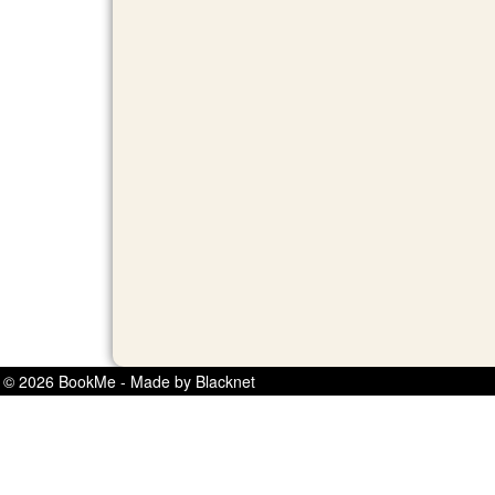
© 2026 BookMe - Made by Blacknet