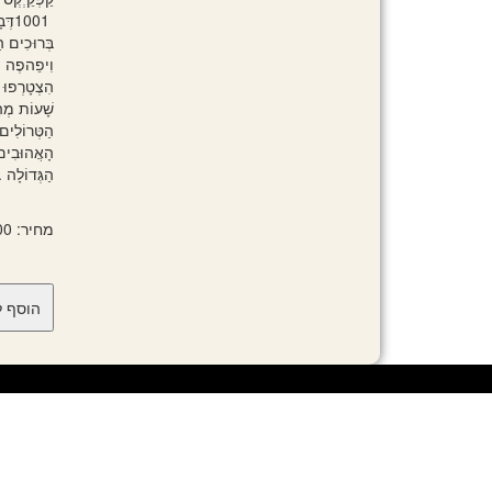
1001‭ ‬דְּבָרִים‭ ‬לְגַלּוֹת‭ ‬בַּתְּמוּנוֹת‭ ‬מִתּוֹךְ‭ ‬הַסֶּרֶט‭!‬
בְּרוּ כִים‭ ‬הַבָּאִים‭ ‬לִכְפַר‭ ‬הַטְּרוֹלִים‭, ‬מָקוֹם‭ ‬בָּהִיר
וִיפֵהפֶה‭, ‬שֶׁמּוּזִיקָה‭ ‬מְתַקְתַּקָּה‭ ‬נִשְׁמַעַת‭ ‬בּוֹ‭ ‬כָּל‭ ‬הַיּוֹם‭.‬
הִצְטָרְפוּ‭ ‬אֶל‭ ‬פּוֹפִּי‭ ‬וַחֲבֵרֶיהָ‭ ‬וּבַלּוּ‭ ‬אִתָּם
שָׁעוֹת‭ ‬מְהַנּוֹת‭ ‬שֶׁל‭ ‬גִּלּוּי‭ ‬וּמְצִיאָה‭.‬
הַטְּרוֹלִים‭ ‬הֵכִינוּ‭ ‬לָכֶם‭ ‬תְּמוּנוֹת‭ ‬קְטַנּוֹת‭ ‬שֶׁל‭ ‬הַדְּבָרִ
הָאֲהוּבִים‭ ‬עֲלֵיהֶם‭, ‬שֶׁמִּתְחַבְּאוֹת‭ ‬בַּתְּמו
הַגְּדוֹלָה‭. ‬הַאִם‭ ‬תּוּ כְלוּ‭ ‬לִמְצֹא‭ ‬אֶת‭ ‬כֻּלָּם‭?‬
מחיר: 64.00 ₪