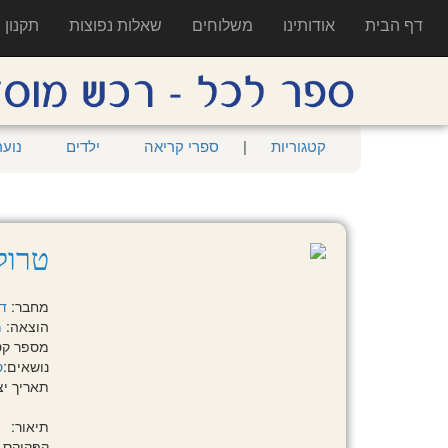
דף הבית
אודותינו
משלוחים
שאלות נפוצות
תקנון
קטגוריות
|
ספרי קריאה
ילדים
נוער
טרולים 1001 דברים
מחבר:
ד
הוצאה:
מ
מספר קטלוגי:
נושאים:
ס
תאריך יציאה:
תיאור:
קַפְּקֵיְקְס‭, ‬קֶשֶׁת‭ ‬בֶּעָנָן‭, ‬פְּרָחִים‭ ‬וּטְרוֹלִים‭!‬