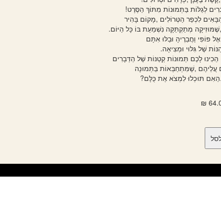
ים
ּ נָה