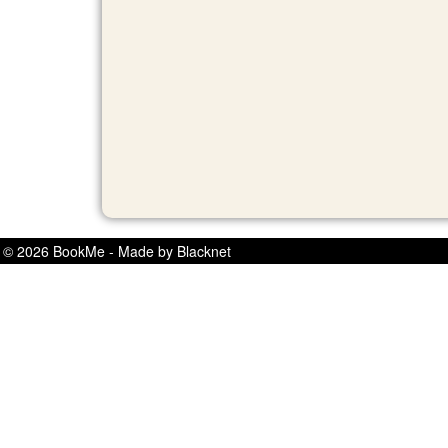
© 2026 BookMe - Made by Blacknet