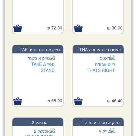
72.30 ₪
36.00 ₪
דאטס רייט-עבודה THA...
טייק א סטנד ספר TAK...
68.20 ₪
46.40 ₪
טייק א סטנד-עבודה T...
אסנשל 2...