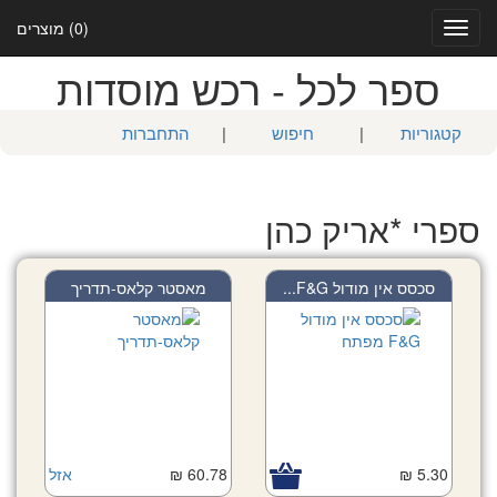
(0) מוצרים
Toggle
navigation
ספר לכל - רכש מוסדות
התחברות
|
חיפוש
|
קטגוריות
ספרי *אריק כהן
סכסס אין מודול F&G...
מאסטר קלאס-תדריך
אזל
60.78 ₪
5.30 ₪