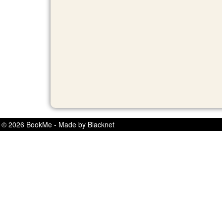
© 2026 BookMe - Made by Blacknet