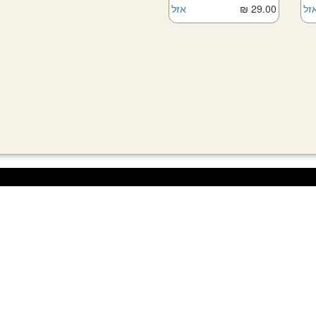
זל
29.00 ₪
אזל