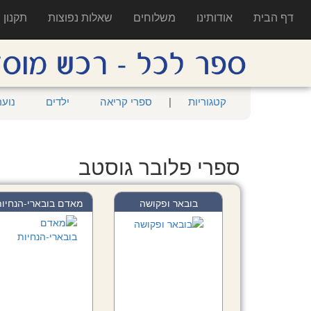
דף הבית
אודותינו
משלוחים
שאלות נפוצות
תקנון
קטגוריות
|
ספרי קריאה
ילדים
נוער
ספרי פלובר גוסטב
בובאר ופקושה
מאדם בובארי-הנחיו