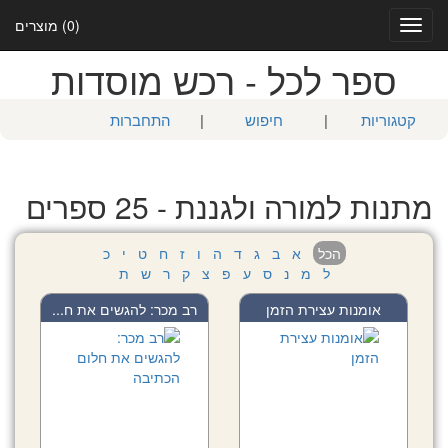
(0) מוצרים
Toggle
navigation
ספר לכל - רכש מוסדות
קטגוריות
|
חיפוש
|
התחברות
מתנות למורה ולגננת - 25 ספרים
הכל
א
ב
ג
ד
ה
ו
ז
ח
ט
י
כ
ל
מ
נ
ס
ע
פ
צ
ק
ר
ש
ת
אומנות עצירת הזמן
רב מכר: להגשים את ח...