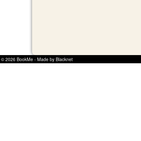
© 2026 BookMe - Made by Blacknet