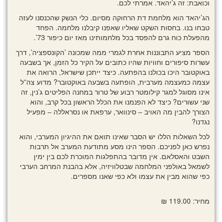
וכואבת: זה ג’יהאד. אמרתי לכם.
הג’יהאד הוא מלחמת דת הרחוקה מסיום. כלי הנשק שהכנסנו לעזה
טבחו בנו. בחסות השקט שאליו שאפנו קיבלנו מלחמה. הפחד
מהפעלת כוח גרם להפסד בכל מלחמותינו מאז יום כיפור 73’.
הספר מציע התבוננות אחרת לגמרי ממה שמכונה ’הקונספציה’, דרך
עשרות סיפורים וחוויות שהיו כתובים על הקיר כל הזמן, אך בשבעה
באוקטובר היכו בכולנו בהפתעה. כיצד ייתכן שישראל, הרואה את
עצמה כמעצמה מערבית, הופתעה בשבעה באוקטובר? מדוע צה”ל
אינו מסוגל למגר קילומטר רבוע של טרור במחנה הפליטים ג’נין, זה
שני עשורים? כיצד לא הפנמנו את הכלל הראשון בכל קרב, והוא
הצורך להבין מה האויב ‒ סינוואר, ערפאת או נסראללה ‒ מפעיל
נגדנו?
לכל השאלות הללו יש הסבר שאינו תואם את ההיגיון המערבי, והוא
נפרש כאן לפניכם. הספר הינו מסע מתודעת המערב אל תרבות
השבט והאסלאם. אין מדובר בהתפלגות המוכרת לכם בין ימין
לשמאל באולפני המלחמה שבטלוויזיה, אלא בהבנת המרחב הערבי
כפי שהוא מבין את עצמו ולא כפי שאנו מספרים.
מחיר: 119.00 ₪