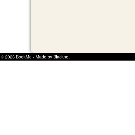
© 2026 BookMe - Made by Blacknet