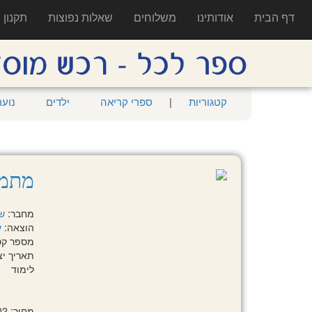
דף הבית
אודותינו
משלוחים
שאלות נפוצות
תקנון
קטגוריות
|
ספרי קריאה
ילדים
נוער
מתמטיקה 
מחבר:
ש
הוצאה:
ע
מספר קטלוגי
תאריך יציאה:
לימוד
מחיר: 72.02 ₪