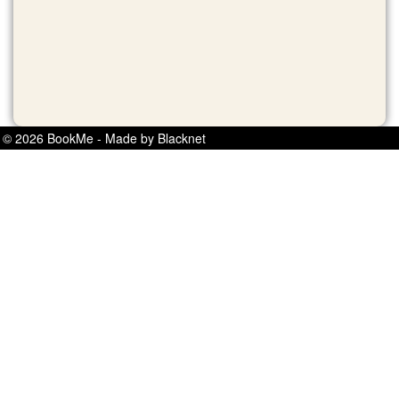
© 2026 BookMe - Made by Blacknet